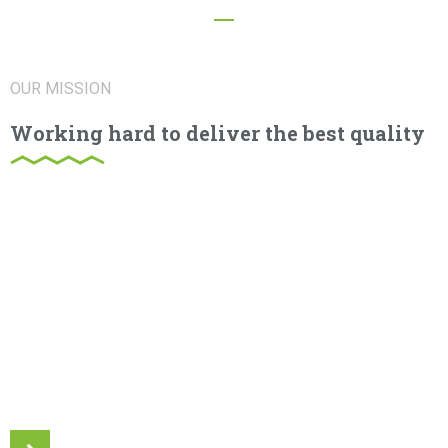
Years of Experience
OUR MISSION
Working hard to deliver the best quality
Lorem ipsum dolor sit amet, consectetur adipiscing elit.
Proin porttitor nisl nec ex consectetur, quis ornare sem
molestie. Sed suscipit sollicitudin nulla tempor congue.
Integer sed elementum odio. Quisque ullamcorper quis
sapien eget lobortis. Vivamus sodales varius turpis, et
rhoncus arcu mollis vel. Proin tellus mi, dictum quis sapien
nec, lobortis convallis erat. Cras tincidunt nulla sed ligula
euismod, a maximus lorem ultricies. In ut pretium erat, id
tincidunt augue.