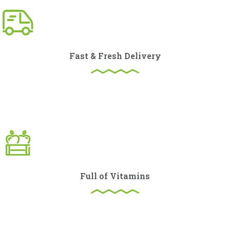
Fast & Fresh Delivery
Curabitur ullamcorper ultricies nisi. Nam eget dui. Etiam
rhoncus. Maecenas tempus, tellus eget condimentum.
Full of Vitamins
Curabitur ullamcorper ultricies nisi. Nam eget dui. Etiam
rhoncus. Maecenas tempus, tellus eget condimentum.