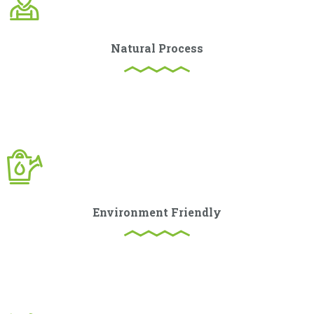
Natural Process
Curabitur ullamcorper ultricies nisi. Nam eget dui. Etiam
rhoncus. Maecenas tempus, tellus eget condimentum.
Environment Friendly
Curabitur ullamcorper ultricies nisi. Nam eget dui. Etiam
rhoncus. Maecenas tempus, tellus eget condimentum.