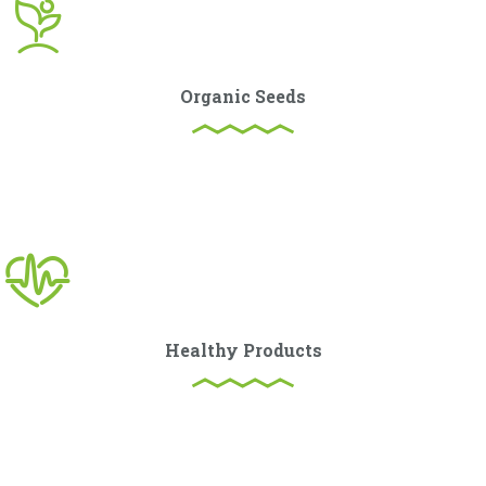
Organic Seeds
Curabitur ullamcorper ultricies nisi. Nam eget dui. Etiam
rhoncus. Maecenas tempus, tellus eget condimentum.
Healthy Products
Curabitur ullamcorper ultricies nisi. Nam eget dui. Etiam
rhoncus. Maecenas tempus, tellus eget condimentum.